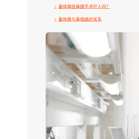
垂体瘤经鼻蝶手术吓人吗？
垂体瘤与鼻咽癌的关系