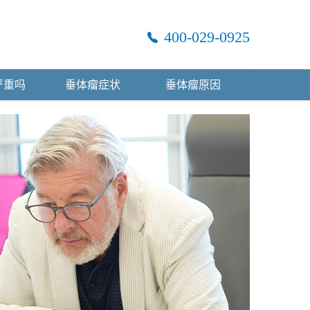
400-029-0925
严重吗
垂体瘤症状
垂体瘤原因