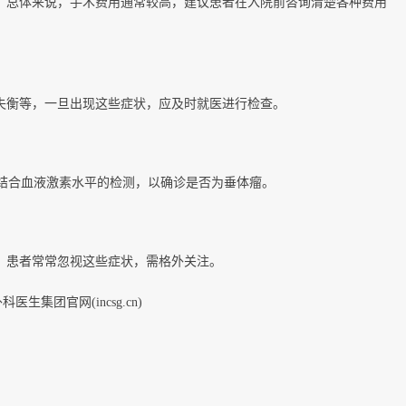
。总体来说，手术费用通常较高，建议患者在入院前咨询清楚各种费用
失衡等，一旦出现这些症状，应及时就医进行检查。
，结合血液激素水平的检测，以确诊是否为垂体瘤。
，患者常常忽视这些症状，需格外关注。
集团官网(incsg.cn)