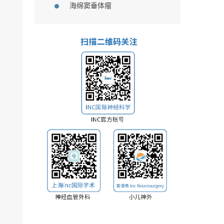
海绵窦垂体瘤