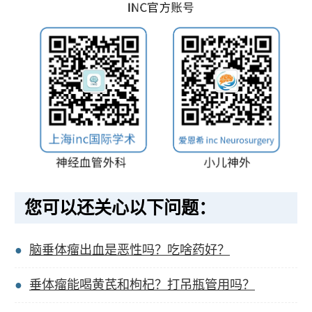
您可以还关心以下问题：
脑垂体瘤出血是恶性吗？吃啥药好？
垂体瘤能喝黄芪和枸杞？打吊瓶管用吗？