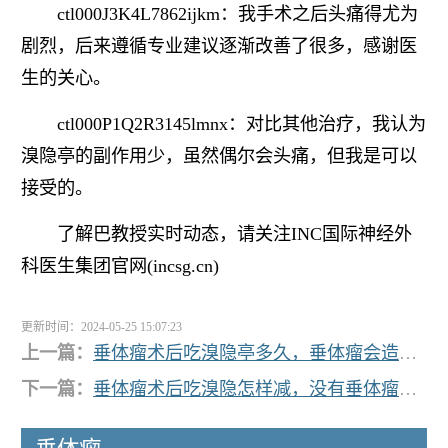
ctl000J3K4L7862ijkm：我手术之后头痛得尤为
剧烈，后来遵循专业建议逐渐改善了很多，感谢医
生的关心。
ctl000P1Q2R3145lmnx：对比其他治疗，我认为
溴隐亭的副作用少，虽然偶尔会头痛，但我是可以
接受的。
了解巴教授实时动态，请关注INC国际神经外
科医生集团官网(incsg.cn)
更新时间：2024-05-25 15:07:23
上一篇：
垂体瘤术后吃溴隐亭多久，垂体瘤会造成性激素低吗？
下一篇：
垂体瘤术后吃溴隐怎样减，没有垂体瘤泌乳素900？