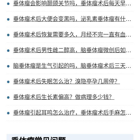
垂体瘤会影响颞颌关节吗，垂体瘤术后每天早上流脓？
垂体瘤术后大便会变黑吗，泌乳素垂体瘤有什么特征？
垂体瘤术后恢复需要多久，月经不完一直有血垂体瘤？
垂体瘤术后男性雌二醇高，脑垂体瘤微创后如何护理？
脑垂体瘤是生气引起的吗，脑垂体瘤术后三天肚子胀？
垂体瘤术后失眠怎么治？溴隐亭孕几周停？
垂体瘤术后生长素偏高？做病理多少钱？
垂体瘤引起耳鸣怎么治疗，垂体瘤术后手麻怎么回事？