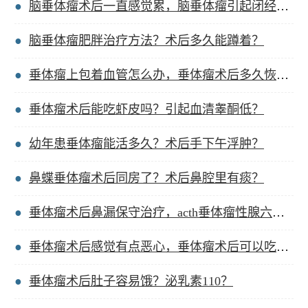
脑垂体瘤术后一直感觉累，脑垂体瘤引起闭经怎么办？
脑垂体瘤肥胖治疗方法？术后多久能蹲着？
垂体瘤上包着血管怎么办，垂体瘤术后多久恢复力气？
垂体瘤术后能吃虾皮吗？引起血清睾酮低？
幼年患垂体瘤能活多久？术后手下午浮肿？
鼻蝶垂体瘤术后同房了？术后鼻腔里有痰？
垂体瘤术后鼻漏保守治疗，acth垂体瘤性腺六项？
垂体瘤术后感觉有点恶心，垂体瘤术后可以吃龙眼吗？
垂体瘤术后肚子容易饿？泌乳素110？