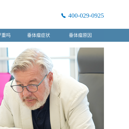
400-029-0925
严重吗
垂体瘤症状
垂体瘤原因