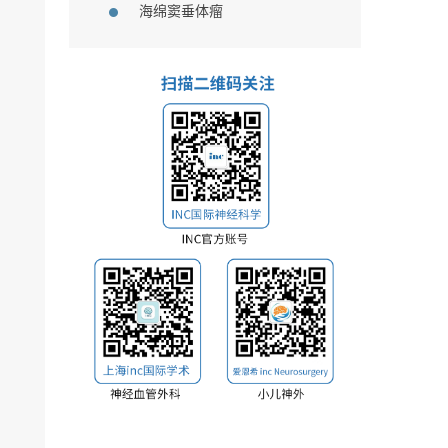
海绵窦垂体瘤