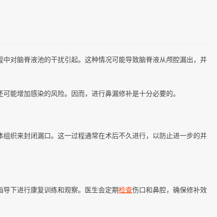
程中对脑脊液池的干扰引起。这种情况可能导致脑脊液从颅腔漏出，并
还可能增加感染的风险。因而，进行鼻漏修补是十分必要的。
体组织来封闭漏口。这一过程通常在术后不久进行，以防止进一步的并
指导下进行康复训练和观察。医生会定期
检查
伤口和鼻腔，确保修补效