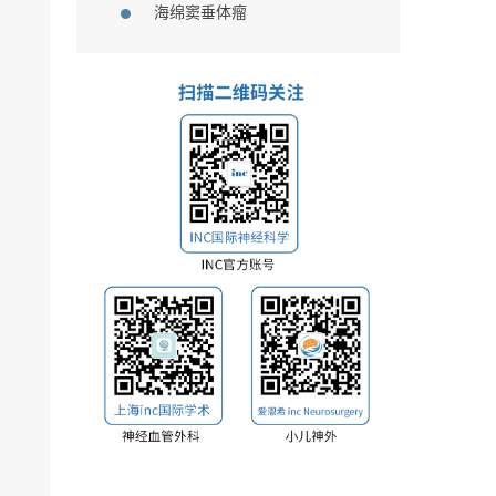
海绵窦垂体瘤