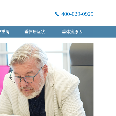
400-029-0925
严重吗
垂体瘤症状
垂体瘤原因