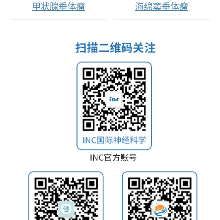
甲状腺垂体瘤
海绵窦垂体瘤