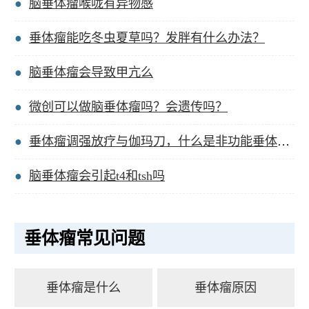
脑垂体瘤喉咙有异物感
垂体瘤能吃冬虫夏草吗？发胖有什么办法？
脑垂体瘤会导致甲亢么
微创可以做脑垂体瘤吗？会遗传吗？
垂体瘤调强放疗与伽玛刀，什么是非功能垂体瘤病灶？
脑垂体瘤会引起t4和tsh吗
垂体瘤常见问题
垂体瘤是什么
垂体瘤原因