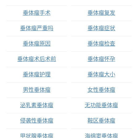
垂体瘤手术
垂体瘤复发
垂体瘤严重吗
垂体瘤症状
垂体瘤原因
垂体瘤检查
垂体瘤术后术前
垂体瘤怀孕
垂体瘤护理
垂体瘤大小
男性垂体瘤
女性垂体瘤
泌乳素垂体瘤
无功能垂体瘤
侵袭性垂体瘤
鞍区垂体瘤
甲状腺垂体瘤
海绵窦垂体瘤