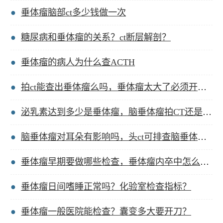
垂体瘤脑部ct多少钱做一次
糖尿病和垂体瘤的关系？ct断层解剖？
垂体瘤的病人为什么查ACTH
拍ct能查出垂体瘤么吗，垂体瘤太大了必须开颅吗？
泌乳素达到多少是垂体瘤，脑垂体瘤拍CT还是核磁？
脑垂体瘤对耳朵有影响吗，头ct可排查脑垂体瘤吗？
垂体瘤早期要做哪些检查，垂体瘤内卒中怎么治疗好？
垂体瘤日间嗜睡正常吗？化验室检查指标？
垂体瘤一般医院能检查？囊变多大要开刀？