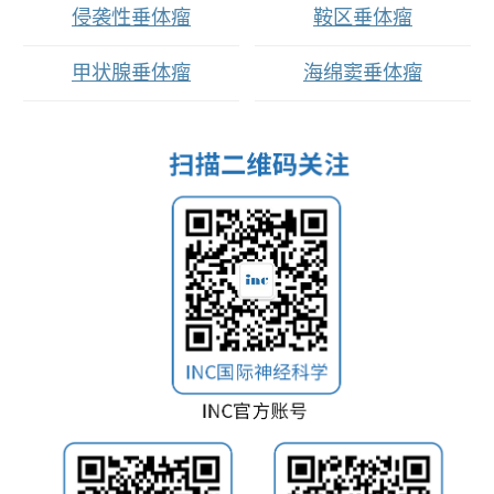
侵袭性垂体瘤
鞍区垂体瘤
甲状腺垂体瘤
海绵窦垂体瘤