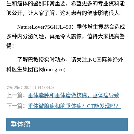
生和瘤体的鉴别非常重要，希望更多的专业资料能
够公开，让大家了解。这对患者的健康影响很大。
NatureLover75GHJL450：垂体增生竟然会造成
多种内分泌问题，真是令人震惊，值得大家提高警
惕！
了解巴教授实时动态，请关注INC国际神经外
科医生集团官网(incsg.cn)
更新时间：2024-01-14 18:04:58
上一篇：
垂体囊肿和垂体瘤做核磁，垂体瘤导致甲状腺乳头癌？
下一篇：
垂体微腺瘤和脑垂体瘤？CT能发现吗？
垂体瘤