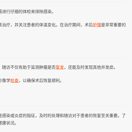
需进行仔细的体检来排除感染。
素治疗，并关注患者的体温变化。在治疗期间，术后
护理
是非常重要的
。随访不仅有助于监测肿瘤是否
复发
，还能及时发现其他并发症。
影像学
检查
，以确保术后恢复顺利。
能是感染或炎症的指征，及时的处理和随访对于患者的恢复至关重要。了
健康状况。