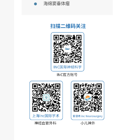
海绵窦垂体瘤