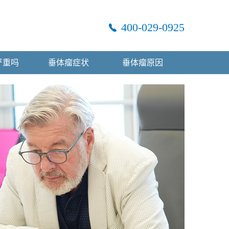
400-029-0925
严重吗
垂体瘤症状
垂体瘤原因